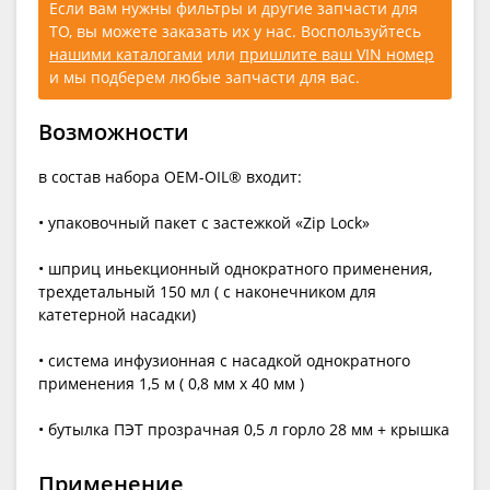
Если вам нужны фильтры и другие запчасти для
ТО, вы можете заказать их у нас. Воспользуйтесь
нашими каталогами
или
пришлите ваш VIN номер
и мы подберем любые запчасти для вас.
Возможности
в состав набора OEM-OIL® входит:
• упаковочный пакет с застежкой «Zip Lock»
• шприц иньекционный однократного применения,
трехдетальный 150 мл ( с наконечником для
катетерной насадки)
• система инфузионная с насадкой однократного
применения 1,5 м ( 0,8 мм х 40 мм )
• бутылка ПЭТ прозрачная 0,5 л горло 28 мм + крышка
Применение