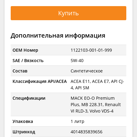
Купить
Дополнительная информация
OEM Номер
1122103-001-01-999
SAE / Вязкость
5W-40
Состав
Синтетическое
Классификация API/ACEA
ACEA E11, ACEA E7, API CJ-
4, API SM
Спецификации
MACK EO-O Premium
Plus, MB 228.31, Renault
VI RLD-3, Volvo VDS-4
Упаковка
1 литр
Штрихкод
4014835839656