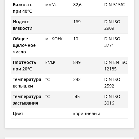
Вязкость
мм²/с
82,6
DIN 51562
при 40°C
Индекс
169
DIN ISO
вязкости
2909
Общее
мг КОН/г
10
DIN ISO
щелочное
3771
число
Плотность
кг/м³
849
DIN EN ISO
при 20°C
12185
Температура
°C
242
DIN ISO
вспышки
2592
Температура
°C
-45
DIN ISO
застывания
3016
Цвет
коричневый