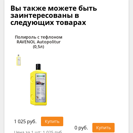
Вы также можете быть
заинтересованы в
следующих товарах
Полироль с тефлоном
RAVENOL Autopolitur
п
(0,5л)
C
1 025 руб.
41
Купить
0 руб.
Купить
Цена за 1 шт:
1 025 руб.
Це