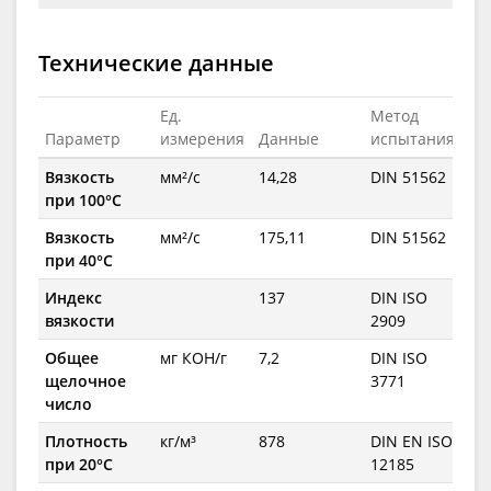
Технические данные
Ед.
Метод
Параметр
измерения
Данные
испытания
Вязкость
мм²/с
14,28
DIN 51562
при 100°C
Вязкость
мм²/с
175,11
DIN 51562
при 40°C
Индекс
137
DIN ISO
вязкости
2909
Общее
мг КОН/г
7,2
DIN ISO
щелочное
3771
число
Плотность
кг/м³
878
DIN EN ISO
при 20°C
12185