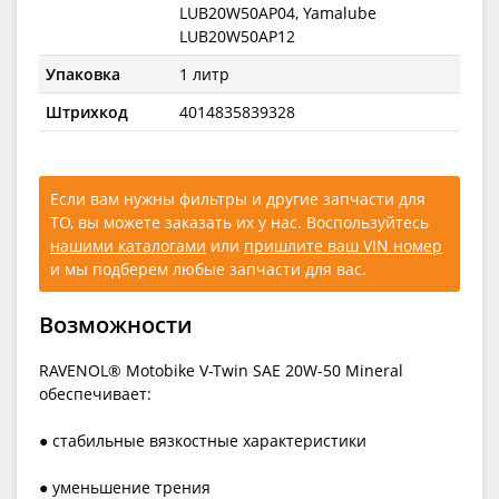
LUB20W50AP04, Yamalube
LUB20W50AP12
Упаковка
1 литр
Штрихкод
4014835839328
Если вам нужны фильтры и другие запчасти для
ТО, вы можете заказать их у нас. Воспользуйтесь
нашими каталогами
или
пришлите ваш VIN номер
и мы подберем любые запчасти для вас.
Возможности
RAVENOL® Motobike V-Twin SAE 20W-50 Mineral
обеспечивает:
● стабильные вязкостные характеристики
● уменьшение трения