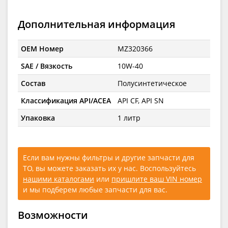
Дополнительная информация
OEM Номер
MZ320366
SAE / Вязкость
10W-40
Состав
Полусинтетическое
Классификация API/ACEA
API CF, API SN
Упаковка
1 литр
Если вам нужны фильтры и другие запчасти для
ТО, вы можете заказать их у нас. Воспользуйтесь
нашими каталогами
или
пришлите ваш VIN номер
и мы подберем любые запчасти для вас.
Возможности