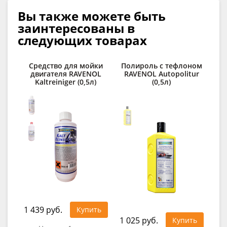
Вы также можете быть
заинтересованы в
следующих товарах
Средство для мойки
Полироль с тефлоном
двигателя RAVENOL
RAVENOL Autopolitur
Kaltreiniger (0,5л)
(0,5л)
1 439 руб.
Купить
1 025 руб.
0
Купить