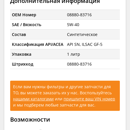
Дополнительная информация
OEM Номер
08880-83716
SAE / Вязкость
5W-40
Состав
Синтетическое
Классификация API/ACEA
API SN, ILSAC GF-5
Упаковка
1 литр
Штрихкод
08880-83716
Если вам нужны фильтры и другие запчасти для
ТО, вы можете заказать их у нас. Воспользуйтесь
нашими каталогами
или
пришлите ваш VIN номер
и мы подберем любые запчасти для вас.
Возможности