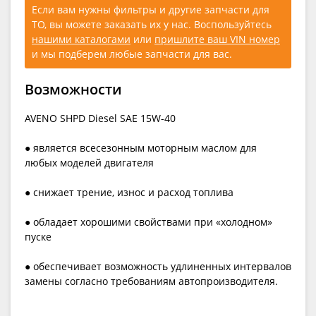
Если вам нужны фильтры и другие запчасти для
ТО, вы можете заказать их у нас. Воспользуйтесь
нашими каталогами
или
пришлите ваш VIN номер
и мы подберем любые запчасти для вас.
Возможности
AVENO SHPD Diesel SAE 15W-40
● является всесезонным моторным маслом для
любых моделей двигателя
● снижает трение, износ и расход топлива
● обладает хорошими свойствами при «холодном»
пуске
● обеспечивает возможность удлиненных интервалов
замены согласно требованиям автопроизводителя.