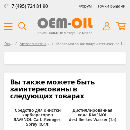
7 (495) 724 81 90
Форум
Точки выдачи
оригинальные моторные масла
Главная
Автозапчасти автосозданные
Масло моторное полусинтетическое 10W-40 Evolution 700 STI 4л Elf
Вы также можете быть
заинтересованы в
следующих товарах
Средство для очистки
Дистиллированная
С
карбюраторов
вода RAVENOL
д
RAVENOL Carb-Reiniger-
destilliertes Wasser (1л)
Spray (0,4л)