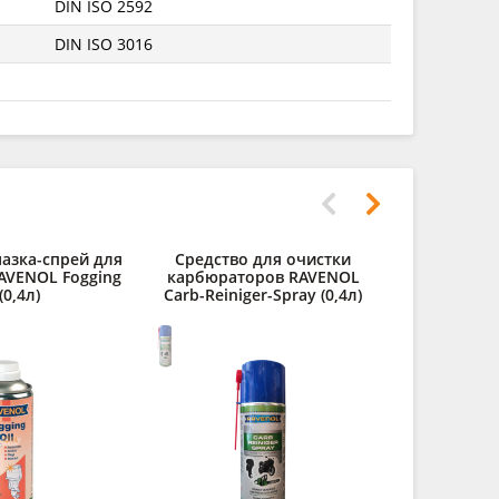
DIN ISO 2592
DIN ISO 3016
азка-спрей для
Средство для очистки
Силиконо
RAVENOL Fogging
карбюраторов RAVENOL
смазка RA
(0,4л)
Carb-Reiniger-Spray (0,4л)
Spr