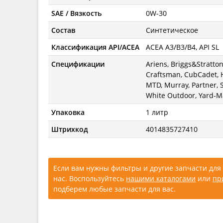
SAE / Вязкость
0W-30
Состав
Синтетическое
Классификация API/ACEA
ACEA A3/B3/B4, API SL
Спецификации
Ariens, Briggs&Stratto
Craftsman, CubCadet, 
MTD, Murray, Partner, 
White Outdoor, Yard-
Упаковка
1 литр
Штрихкод
4014835727410
Если вам нужны фильтры и другие запчасти для 
нас. Воспользуйтесь
нашими каталогами
или
пр
подберем любые запчасти для вас.