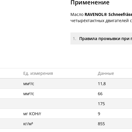
Применение
Масло
RAVENOL® Schneefräse
четырёхтактных двигателей с
1.
Правила промывки при 
Ед. измерения
Данные
мм²/с
11,8
мм²/с
66
175
мг КОН/г
9
кг/м³
855