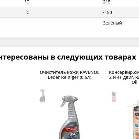
°C
215
°C
<-50
Зелёный
нтересованы в следующих товарах
Очиститель кожи RAVENOL
Консервир.см
Leder Reiniger (0,5л)
2 и 4Т двиг. 
Oil 