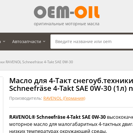
оригинальные моторные масла
а
Автозапчасти
ики RAVENOL Schneefräse 4-Takt SAE 0W-30
Масло для 4-Такт снегоуб.техник
Schneefräse 4-Takt SAE 0W-30 (1л) 
Производитель:
RAVENOL (Германия)
RAVENOL® Schneefräse 4-Takt SAE 0W-30
высококаче
моторное масло для малогабаритных 4-тактных двиг
низких температурах окружающей среды.