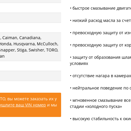
• быстрое смазывание двигат
• низкий расход масла за сче
• превосходную защиту от из
n, Caiman, Canadiana,
Honda, Husqvarna, McCulloch,
• превосходную защиту от ко
Snapper, Stiga, Swisher, TORO,
Man
• защиту от образования шла
условиях
• отсутствие нагара в камера
• нейтральное поведение по
ТО, вы можете заказать их у
• мгновенное смазывание все
ишлите ваш VIN номер
и мы
стадии «холодного пуска»
• высокую стабильность к ок