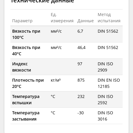
Технические данные
Ед.
Метод
Параметр
измерения
Данные
испытания
Вязкость при
мм²/с
6,7
DIN 51562
100°C
Вязкость при
мм²/с
46,4
DIN 51562
40°C
Индекс
97
DIN ISO
вязкости
2909
Плотность при
кг/м³
875
DIN EN ISO
20°C
12185
Температура
°C
232
DIN ISO
вспышки
2592
Температура
°C
-30
DIN ISO
застывания
3016