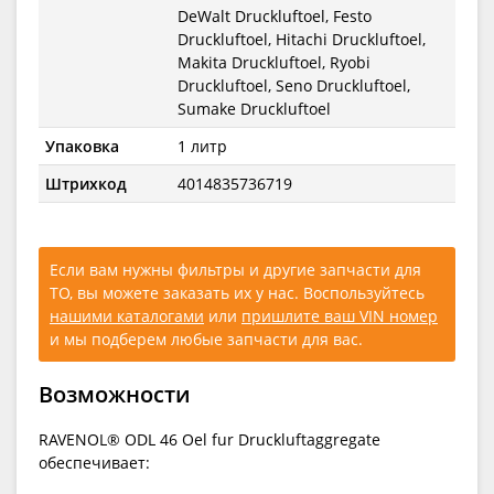
DeWalt Druckluftoel, Festo
Druckluftoel, Hitachi Druckluftoel,
Makita Druckluftoel, Ryobi
Druckluftoel, Seno Druckluftoel,
Sumake Druckluftoel
Упаковка
1 литр
Штрихкод
4014835736719
Если вам нужны фильтры и другие запчасти для
ТО, вы можете заказать их у нас. Воспользуйтесь
нашими каталогами
или
пришлите ваш VIN номер
и мы подберем любые запчасти для вас.
Возможности
RAVENOL® ODL 46 Oel fur Druckluftaggregate
обеспечивает: