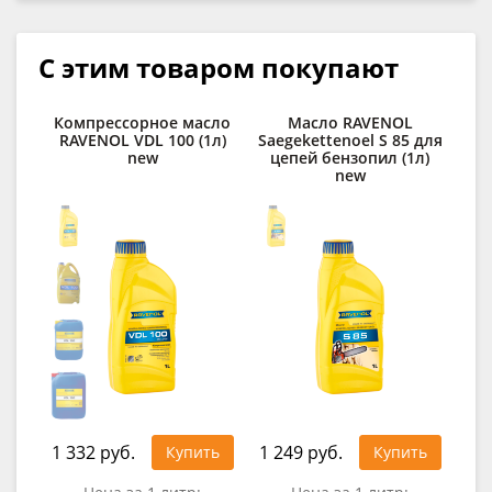
С этим товаром покупают
Компрессорное масло
Масло RAVENOL
Мот
RAVENOL VDL 100 (1л)
Saegekettenoel S 85 для
Т
new
цепей бензопил (1л)
G
new
1 332 руб.
1 249 руб.
1 5
Купить
Купить