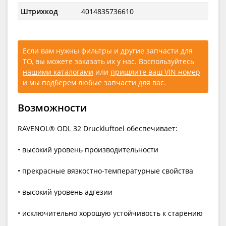
Штрихкод
4014835736610
Если вам нужны фильтры и другие запчасти для
ТО, вы можете заказать их у нас. Воспользуйтесь
нашими каталогами
или
пришлите ваш VIN номер
и мы подберем любые запчасти для вас.
Возможности
RAVENOL® ODL 32 Druckluftoel обеспечивает:
• высокий уровень производительности
• прекрасные вязкостно-температурные свойства
• высокий уровень адгезии
• исключительно хорошую устойчивость к старению