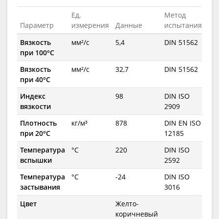
Ед.
Метод
Параметр
измерения
Данные
испытания
Вязкость
мм²/с
5,4
DIN 51562
при 100°C
Вязкость
мм²/с
32,7
DIN 51562
при 40°C
Индекс
98
DIN ISO
вязкости
2909
Плотность
кг/м³
878
DIN EN ISO
при 20°C
12185
Температура
°C
220
DIN ISO
вспышки
2592
Температура
°C
-24
DIN ISO
застывания
3016
Цвет
Желто-
коричневый