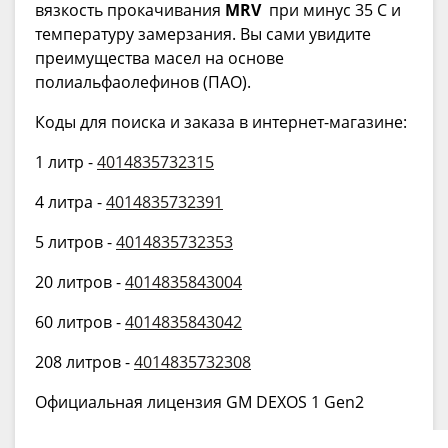
вязкость прокачивания
MRV
при минус 35 С и
температуру замерзания. Вы сами увидите
преимущества масел на основе
полиальфаолефинов (ПАО).
Коды для поиска и заказа в интернет-магазине:
1 литр -
4014835732315
4 литра -
4014835732391
5 литров -
4014835732353
20 литров -
4014835843004
60 литров -
4014835843042
208 литров -
4014835732308
Официальная лицензия GM DEXOS 1 Gen2