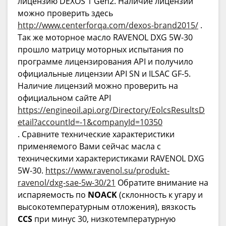
лицензию DEXOS 1 Gen2. Наличие лицензии
можно проверить здесь
http://www.centerforqa.com/dexos-brand2015/
.
Так же моторное масло RAVENOL DXG 5W-30
прошло матрицу моторных испытания по
программе лицензирования API и получило
официальные лицензии API SN и ILSAC GF-5.
Наличие лицензий можно проверить на
официальном сайте API
https://engineoil.api.org/Directory/EolcsResultsD
etail?accountId=-1&companyId=10350
. Сравните технические характеристики
применяемого Вами сейчас масла с
техническими характеристиками RAVENOL DXG
5W-30.
https://www.ravenol.su/produkt-
ravenol/dxg-sae-5w-30/21
Обратите внимание на
испаряемость по
NOACK
(склонность к угару и
высокотемпературным отложения), вязкость
CCS
при минус 30, низкотемпературную