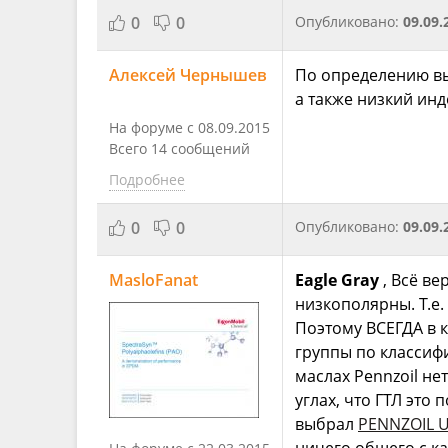
0
0
Опубликовано:
09.09.
Алексей Чернышев
По определению выб
а также низкий инд
На форуме с 08.09.2015
Всего 14 сообщений
Подробнее
0
0
Опубликовано:
09.09.
MasloFanat
Eagle Gray
, Всё ве
низкополярны. Т.е.
Поэтому ВСЕГДА в 
группы по классиф
маслах Pennzoil не
углах, что ГТЛ это
выбрал
PENNZOIL U
ничего общего с ка