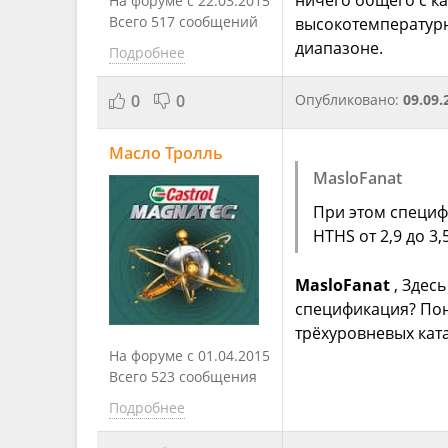
На форуме с 22.03.2015
Всего 517 сообщений
высокотемпературна
диапазоне.
Подробнее
0
0
Опубликовано:
09.09.
Масло Тролль
MasloFanat
При этом специфи
HTHS от 2,9 до 3,5
MasloFanat
, Здесь
спецификация? Поня
трёхуровневых ката
На форуме с 01.04.2015
Всего 523 сообщения
Подробнее