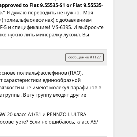
pproved to Fiat 9.55535-S1 or Fiat 9.55535-
e."
Я думаю переводить не нужно. Моя
О (полиальфаолефинах) с добавлением
F-5 и спецификацией MS-6395. И выбросьте
ике нужно лить минералку лукойл. Вы
сообщение #1127
 основе полиальфаолефинов (ПАО).
т характеристики единообразной
вязкости и не имеют молекул парафинов в
группы. В эту группу входят другие
W-20 класс А1/В1 и PENNZOIL ULTRA
советуете? Если не ошибаюсь, класс А5/