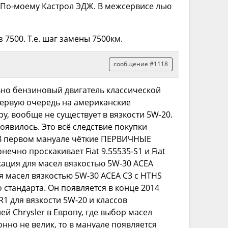
.. По-моему Кастрол ЭДЖ. В межсервисе лью
7500. Т.е. шаг замены 7500км.
сообщение #1118
льно бензиновый двигатель классической
первую очередь на американские
у, вообще не существует в вязкости 5W-20.
появилось. Это всё следствие покупки
 первом мануале чёткие ПЕРВИЧНЫЕ
нечно проскакивает Fiat 9.55535-S1 и Fiat
кация для масел вязкостью 5W-30 ACEA
для масел вязкостью 5W-30 ACEA C3 с HTHS
 стандарта. Он появляется в конце 2014
R1 для вязкости 5W-20 и классов
лей Chrysler в Европу, где выбор масел
онно не велик, то в мануале появляется