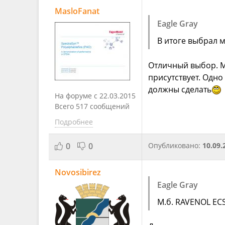
MasloFanat
Eagle Gray
В итоге выбрал м
Отличный выбор. М
присутствует. Одно
должны сделать
На форуме с 22.03.2015
Всего 517 сообщений
Подробнее
0
0
Опубликовано:
10.09.
Novosibirez
Eagle Gray
М.б. RAVENOL EC