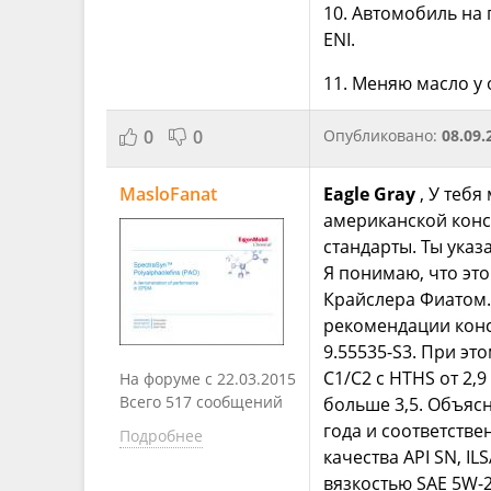
10. Автомобиль на 
ENI.
11. Меняю масло у 
0
0
Опубликовано:
08.09.
MasloFanat
Eagle Gray
, У тебя
американской конс
стандарты. Ты указ
Я понимаю, что это
Крайслера Фиатом
рекомендации конст
9.55535-S3. При эт
C1/C2 с HTHS от 2,
На форуме с 22.03.2015
Всего 517 сообщений
больше 3,5. Объясн
года и соответстве
Подробнее
качества API SN, IL
вязкостью SAE 5W-2