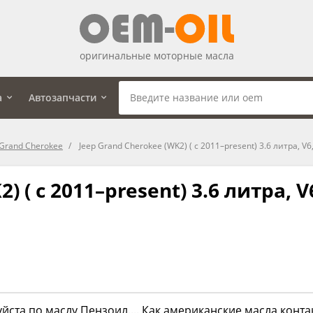
оригинальные моторные масла
а
Автозапчасти
Grand Cherokee
Jeep Grand Cherokee (WK2) ( с 2011–present) 3.6 литра, V6
) ( с 2011–present) 3.6 литра, V
йста по маслу Пензоил.... Как американские масла конт