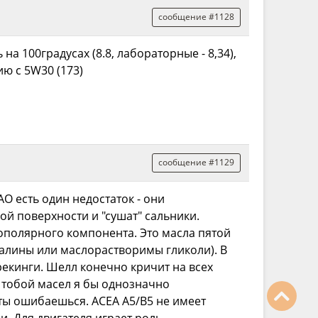
сообщение #1128
а 100градусах (8.8, лабораторные - 8,34),
ию с 5W30 (173)
сообщение #1129
АО есть один недостаток - они
ой поверхности и "сушат" сальники.
ополярного компонента. Это масла пятой
алины или маслорастворимы гликоли). В
крекинги. Шелл конечно кричит на всех
ых тобой масел я бы однозначно
ы ошибаешься. ACEA A5/B5 не имеет
. Для двигателя играет роль