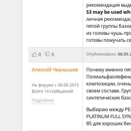
рекомендация вы
S3 may be used whe
личная рекомендац
пятой группы базо
из головы чушь про
готовы помучать с
0
0
Опубликовано:
08.09.
Алексей Чернышев
Почему именно пят
Полиальфаолефины,
композиции, очень
На форуме с 08.09.2015
своем составе. Гру
Всего 14 сообщений
синтетические баз
Подробнее
Выбираю между PEN
PLATINUM FULL SYNT
В5 для хороших бен