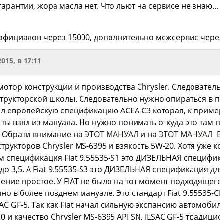
гарантии, жора масла нет. Что льют на сервисе не знаю.
официалов через 15000, дополнительно межсервис через 
2015, в 17:11
 мотор конструкции и производства Chrysler. Следовате
трукторской школы. Следовательно нужно опираться в 
ал европейскую спецификацию ACEA C3 которая, к пример
 ты взял из мануала. Но нужно понимать откуда это там 
. Обрати внимание на
ЭТОТ МАНУАЛ
и на
ЭТОТ МАНУАЛ
В
рукторов Chrysler MS-6395 и взякость 5W-20. Хотя уже ко
ом спецификация Fiat 9.55535-S1 это ДИЗЕЛЬНАЯ специфи
9 до 3,5. А Fiat 9.55535-S3 это ДИЗЕЛЬНАЯ спецификация 
ение простое. У FIAT не было на тот момент подходящего
нно в более позднем мануале. Это стандарт Fiat 9.55535-C
SAC GF-5. Так как Fiat начал сильную экспансию автомоби
0 и качество Chrysler MS-6395 API SN, ILSAC GF-5 традици