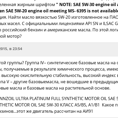
деленная жирным шрифтом
"
NOTE: SAE 5W-30 engine oil a
n SAE 5W-20 engine oil meeting MS- 6395 is not availabl
ия. Найти масло вязкостью 5W-20 изготовленное на ПА
вых масел. С официальными лицензиями API SN и ILSAC G
 российский бензин и американские масла. По этой лог
вой мотор?
2015, в 23:54
ой группы? Группа IV– синтетические базовые масла на
 получаемые в результате химического процесса, имею
 высокую окислительную стабильность, высокий индекс 
ппа V – другие базовыемасла, не вошедшие в предыдущие 
овые масла и базовые масла на растительной основе.
NZOIL ULTRA PLATINUM FULL SYNTHETIC MOTOR OIL SAE 5
HETIC MOTOR OIL SAE 5W-30 КЛАСС А5/В5, А1/В1 Какое по
зинов...этот же двигатель рассчитан на АИ91