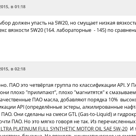
2015, в 01:18
ор должен упасть на 5W20, но смущает низкая вязкость н
екс вязкости 5W20 (164. лабораторные - 145) по сравнен
2015, в 02:18
рно. ПАО это четвёртая группа по классификации API. У П
 они плохо "прилипают", плохо "магнитятся" к смазываем
качественные ПАО масла, добавляют порядка 10% высок
икации API (определённые эстеры, алкилированные нафт
т ПАО. Они сделаны на смеси GTL (Gas-to-Liquid) и гидро
 почти ПАО. Но это мягко говоря не так. Из перечисленн
LTRA PLATINUM FULL SYNTHETIC MOTOR OIL SAE 5W-20
И т
чеством бензина. На вязкость кинематическую не смотри