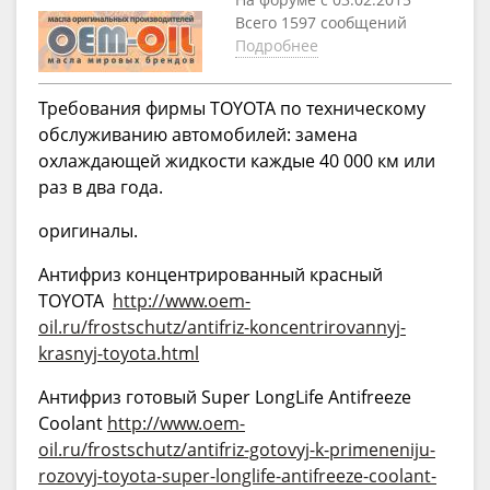
Всего 1597 сообщений
Подробнее
Требования фирмы TOYOTA по техническому
обслуживанию автомобилей: замена
охлаждающей жидкости каждые 40 000 км или
раз в два года.
оригиналы.
Антифриз концентрированный красный
TOYOTA
http://www.oem-
oil.ru/frostschutz/antifriz-koncentrirovannyj-
krasnyj-toyota.html
Антифриз готовый Super LongLife Antifreeze
Coolant
http://www.oem-
oil.ru/frostschutz/antifriz-gotovyj-k-primeneniju-
rozovyj-toyota-super-longlife-antifreeze-coolant-