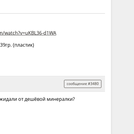
om/watch?v=uKBL36-d1WA
-39гр. (пластик)
сообщение #3480
 ожидали от дешёвой минералки?