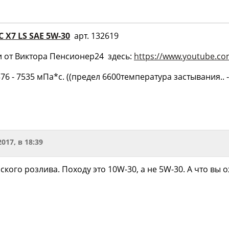
C X7 LS SAE 5W-30
арт. 132619
и от Виктора Пенсионер24 здесь:
https://www.youtube.c
7376 - 7535 мПа*с. ((предел 6600температура застывания.. 
2017, в 18:39
кого розлива. Походу это 10W-30, а не 5W-30. А что вы