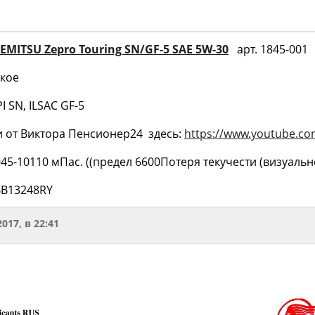
DEMITSU Zepro Touring SN/GF-5 SAE 5W-30
арт. 1845-001
ское
 SN, ILSAC GF-5
и от Виктора Пенсионер24 здесь:
https://www.youtube.c
9945-10110 мПас. ((предел 6600Потеря текучести (визуально
BB13248RY
2017, в 22:41