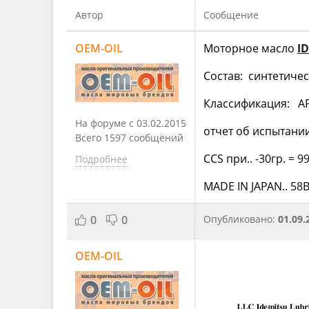
Автор
Сообщение
OEM-OIL
Моторное масло
I
Состав: cинтетиче
Классификация: API
На форуме с 03.02.2015
отчет об испытани
Всего 1597 сообщений
CCS при.. -30гр. = 
Подробнее
MADE IN JAPAN.. 58
0
0
Опубликовано:
01.09.
OEM-OIL