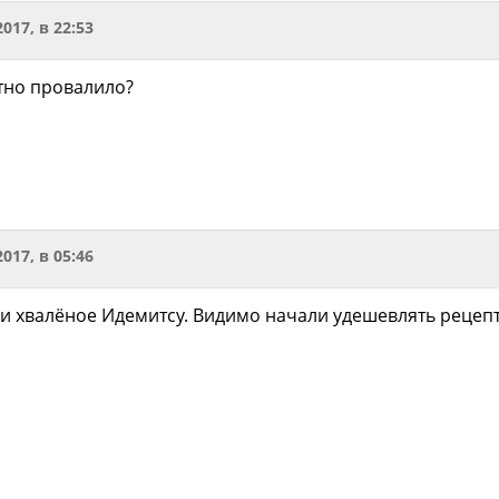
2017, в 22:53
етно провалило?
2017, в 05:46
е и хвалёное Идемитсу. Видимо начали удешевлять рецеп