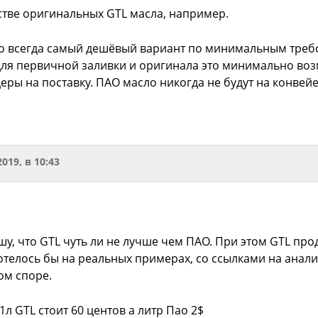
стве оригинальных GTL масла, например.
то всегда самый дешёвый вариант по минимальным треб
 для первичной заливки и оригинала это минимально во
еры на поставку. ПАО масло никогда не будут на конвей
2019, в 10:43
у, что GTL чуть ли не лучше чем ПАО. При этом GTL про
отелось бы на реальных примерах, со ссылками на анали
ом споре.
 1л GTL стоит 60 центов а литр Пао 2$