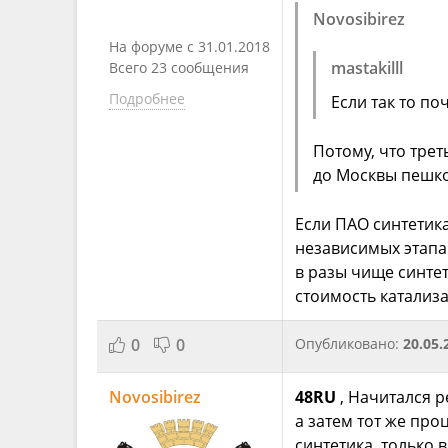
Novosibirez
На форуме с 31.01.2018
mastakilll
Всего 23 сообщения
Подробнее
Если так то по
Потому, что трет
до Москвы пешк
Если ПАО синтетика
независимых этапа. 
в разы чище синтет
стоимость катализ
0
0
Опубликовано:
20.05.
Novosibirez
48RU
, Начитался р
а затем тот же про
синтетика, только в