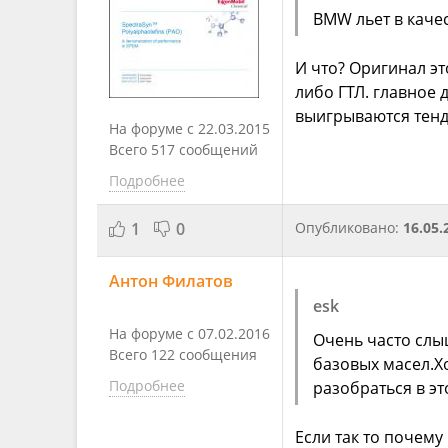
BMW льет в каче
И что? Оригинал э
либо ГТЛ. главное
выигрываются тенд
На форуме с 22.03.2015
Всего 517 сообщений
Подробнее
1
0
Опубликовано:
16.05.
Антон Филатов
esk
На форуме с 07.02.2016
Очень часто слыш
Всего 122 сообщения
базовых масел.Х
Подробнее
разобраться в эт
Если так то почему