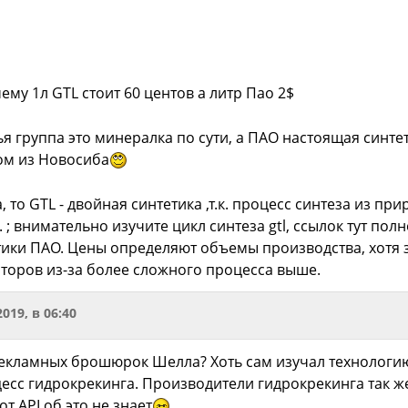
чему 1л GTL стоит 60 центов а литр Пао 2$
ья группа это минералка по сути, а ПАО настоящая синтет
ом из Новосиба
, то GTL - двойная синтетика ,т.к. процесс синтеза из пр
; внимательно изучите цикл синтеза gtl, ссылок тут полн
ики ПАО. Цены определяют объемы производства, хотя за
аторов из-за более сложного процесса выше.
2019, в 06:40
екламных брошюрок Шелла? Хоть сам изучал технологию?
цесс гидрокрекинга. Производители гидрокрекинга так же 
от API об это не знает