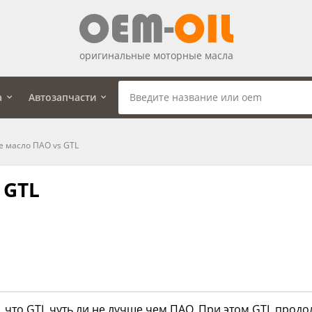
оригинальные моторные масла
а
Автозапчасти
 масло ПАО vs GTL
 GTL
 что GTL чуть ли не лучше чем ПАО. При этом GTL продо