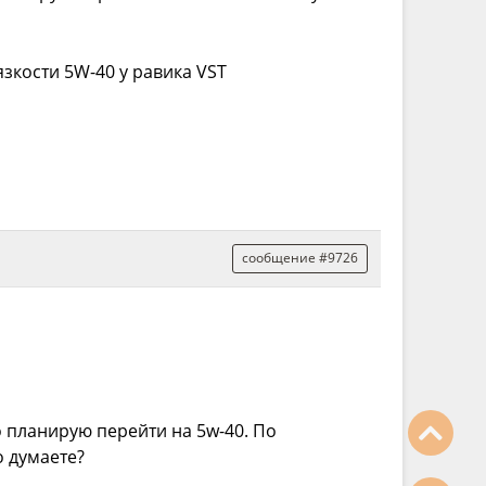
язкости 5W-40 у равика VST
сообщение #9726
о планирую перейти на 5w-40. По
о думаете?