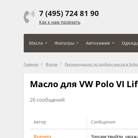
7 (495) 724 81 90
Как к нам проехать
Масла
Фильтры
Автохимия
Одежд
Главная
Форум
Рекомендации по подбору масла в Volksw
Масло для VW Polo VI Li
26 сообщений
Автор
Сообщение
Romets
Здравствуйте, ува