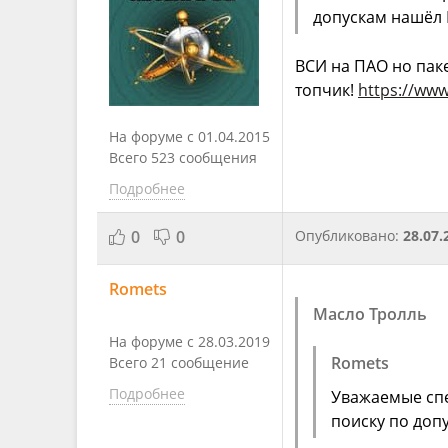
допускам нашёл R
ВСИ на ПАО но паке
топчик!
https://ww
На форуме с 01.04.2015
Всего 523 сообщения
Подробнее
0
0
Опубликовано:
28.07.
Romets
Масло Тролль
На форуме с 28.03.2019
Romets
Всего 21 сообщение
Подробнее
Уважаемые спе
поиску по допу