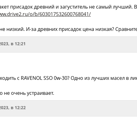
кет присадок древний и загуститель не самый лучший. В
www.drive2.ru/o/b/603017532600768041/
не низкий. И-за древних присадок цена низкая? Сравнит
2023, в 12:21
уходить с RAVENOL SSO 0w-30? Одно из лучших масел в ли
то не очень устраивает.
2023, в 12:22