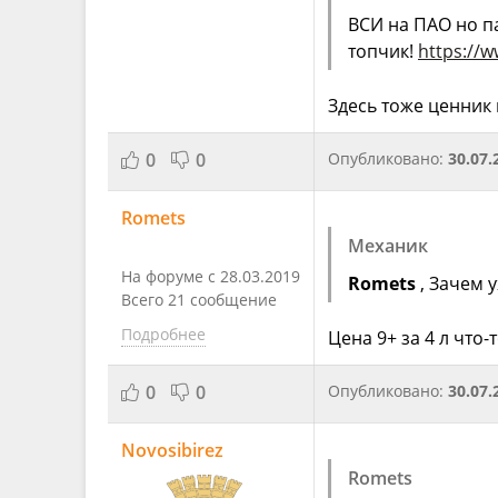
ВСИ на ПАО но па
топчик!
https://
Здесь тоже ценник 
0
0
Опубликовано:
30.07.
Romets
Механик
На форуме с 28.03.2019
Romets
, Зачем 
Всего 21 сообщение
Подробнее
Цена 9+ за 4 л что-
0
0
Опубликовано:
30.07.
Novosibirez
Romets