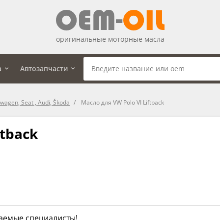
оригинальные моторные масла
а
Автозапчасти
agen, Seat , Audi, Škoda
Масло для VW Polo VI Liftback
ftback
жаемые специалисты!