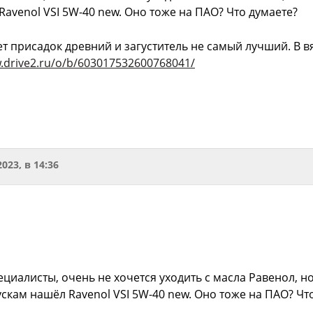
avenol VSI 5W-40 new. Оно тоже на ПАО? Что думаете?
т присадок древний и загуститель не самый лучший. В в
w.drive2.ru/o/b/603017532600768041/
2023, в 14:36
циалисты, очень не хочется уходить с масла Равенол, н
скам нашёл Ravenol VSI 5W-40 new. Оно тоже на ПАО? Чт