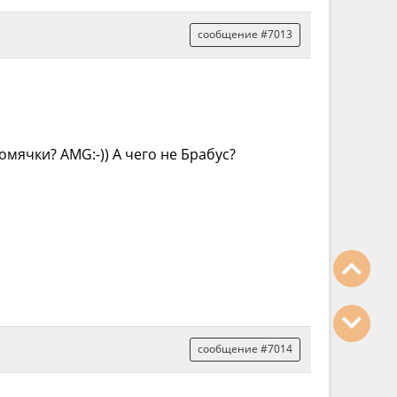
сообщение #7013
мячки? AMG:-)) А чего не Брабус?
сообщение #7014