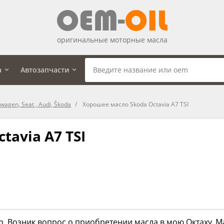
оригинальные моторные масла
а
Автозапчасти
agen, Seat , Audi, Škoda
Хорошее масло Skoda Octavia A7 TSI
tavia A7 TSI
. Возник вопрос о приобретении масла в мою Октаху. М