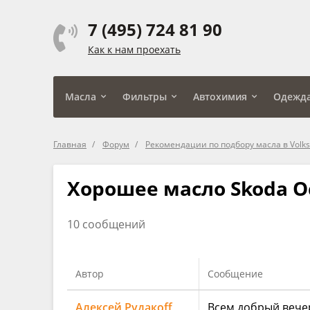
7 (495) 724 81 90
Как к нам проехать
Масла
Фильтры
Автохимия
Одежд
Главная
Форум
Рекомендации по подбору масла в Volksw
Хорошее масло Skoda Oc
10 сообщений
Автор
Сообщение
Алексей Рудакоff
Всем добрый вечер