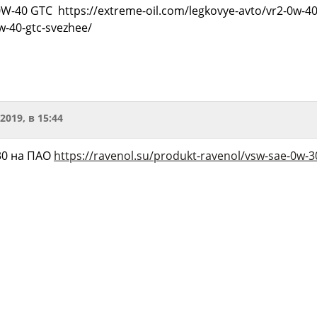
-40 GTC https://extreme-oil.com/legkovye-avto/vr2-0w-40 
-40-gtc-svezhee/
.2019, в 15:44
30 на ПАО
https://ravenol.su/produkt-ravenol/vsw-sae-0w-3