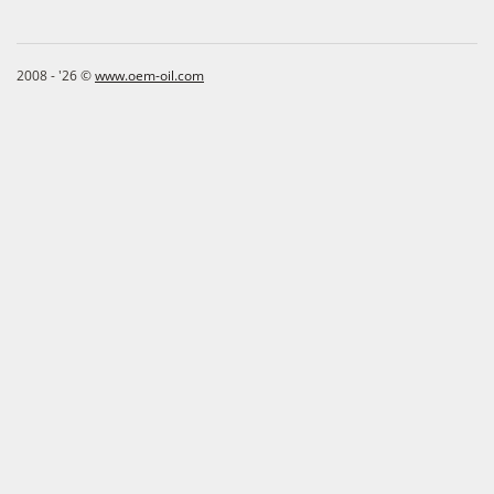
2008 - '26 ©
www.oem-oil.com