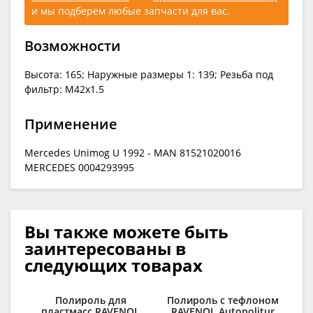
и мы подберем любые запчасти для вас.
Возможности
Высота: 165; Наружные размеры 1: 139; Резьба под
фильтр: M42x1.5
Применение
Mercedes Unimog U 1992 - MAN 81521020016
MERCEDES 0004293995
Вы также можете быть
заинтересованы в
следующих товарах
Полироль для
Полироль с тефлоном
При
пластмасс RAVENOL
RAVENOL Autopolitur