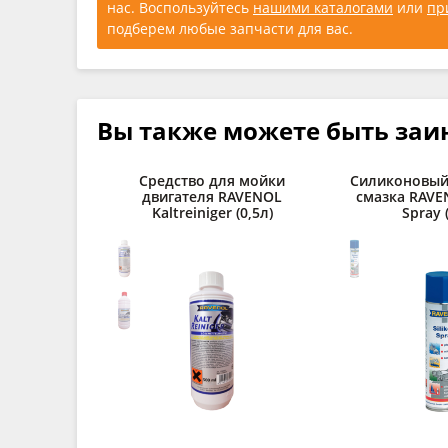
нас. Воспользуйтесь
нашими каталогами
или
пр
подберем любые запчасти для вас.
Вы также можете быть заи
Средство для мойки
Силиконовый
двигателя RAVENOL
смазка RAVEN
Kaltreiniger (0,5л)
Spray 