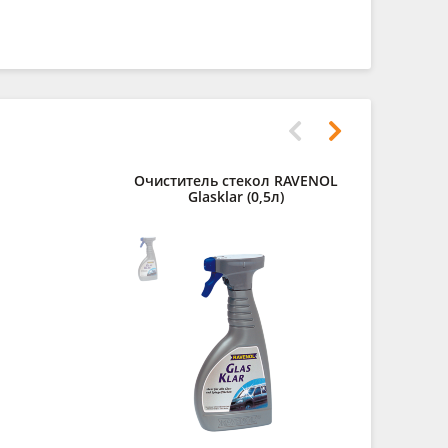
Очиститель стекол RAVENOL
Полирол
Glasklar (0,5л)
RAVENOL Au