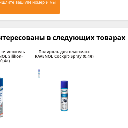
ишлите ваш VIN номер
и мы
нтересованы в следующих товарах
 очиститель
Полироль для пластмасс
OL Silikon-
RAVENOL Cockpit-Spray (0,4л)
(0,4л)