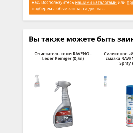
нас. Воспользуйтесь
нашими каталогами
или
пр
подберем любые запчасти для вас.
Вы также можете быть заи
Очиститель кожи RAVENOL
Силиконовый
Leder Reiniger (0,5л)
смазка RAVEN
Spray 