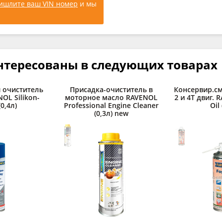
ишлите ваш VIN номер
и мы
нтересованы в следующих товарах
 очиститель
Присадка-очиститель в
Консервир.см
OL Silikon-
моторное масло RAVENOL
2 и 4Т двиг. 
(0,4л)
Professional Engine Cleaner
Oil 
(0,3л) new