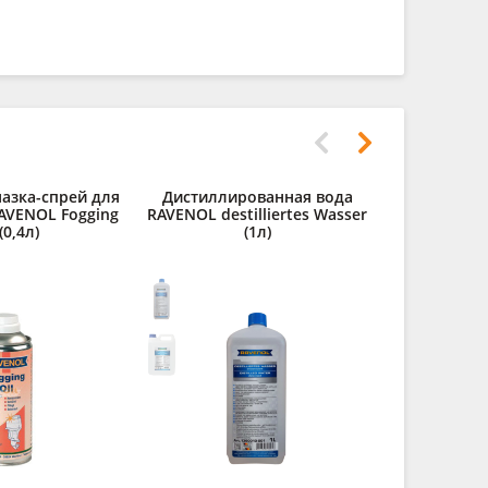
азка-спрей для
Дистиллированная вода
Очиститель
RAVENOL Fogging
RAVENOL destilliertes Wasser
Glas
(0,4л)
(1л)