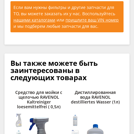
Если вам нужны фильтры и другие запчасти для
ТО, вы можете заказать их у нас. Воспользуйтесь
нашими каталогами
или
пришлите ваш VIN номер
и мы подберем любые запчасти для вас.
Вы также можете быть
заинтересованы в
следующих товарах
Средство для мойки с
Дистиллированная
По
щелочью RAVENOL
вода RAVENOL
R
Kaltreiniger
destilliertes Wasser (1л)
loesemittelfrei ( 0,5л)