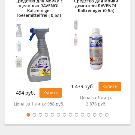
Средство для мойки с
Средство для мойки
щелочью RAVENOL
двигателя RAVENOL
о
Kaltreiniger
Kaltreiniger (0,5л)
RA
loesemittelfrei ( 0,5л)
1 439 руб.
Купить
494 руб.
92
Купить
Цена за 1 литр:
Цена за 1 литр:
988 руб.
2 878 руб.
Це