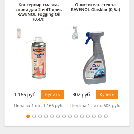
Консервир.смазка-
Очиститель стекол
спрей для 2 и 4Т двиг.
RAVENOL Glasklar (0,5л)
п
RAVENOL Fogging Oil
C
(0,4л)
1 166 руб.
302 руб.
41
Купить
Купить
Цена за 1 шт:
1 166 руб.
Цена за 1 литр:
605 руб.
Це