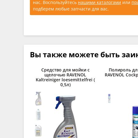
нас. Воспользуйтесь
нашими каталогами
или
пр
подберем любые запчасти для вас.
Вы также можете быть заи
Средство для мойки с
Полироль дл
щелочью RAVENOL
RAVENOL Cockpi
Kaltreiniger loesemittelfrei (
0,5л)