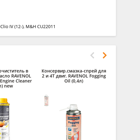
lio IV (12-), M&H CU22011
очиститель в
Консервир.смазка-спрей для
Средст
асло RAVENOL
2 и 4Т двиг. RAVENOL Fogging
двигат
 Engine Cleaner
Oil (0,4л)
Kaltre
л) new