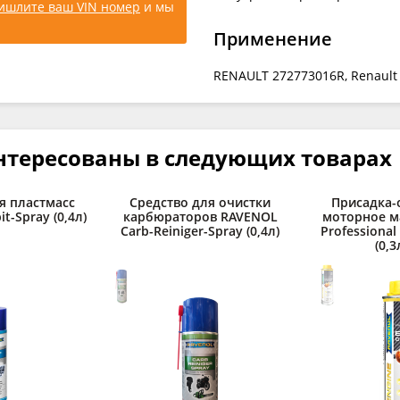
ишлите ваш VIN номер
и мы
Применение
RENAULT 272773016R, Renault C
нтересованы в следующих товарах
я пластмасс
Средство для очистки
Присадка-
t-Spray (0,4л)
карбюраторов RAVENOL
моторное м
Carb-Reiniger-Spray (0,4л)
Professional
(0,3