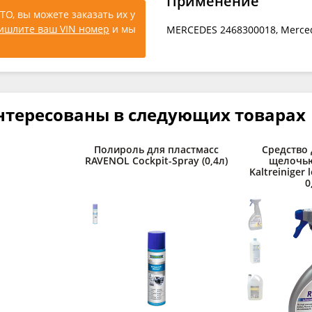
Применение
ТО, вы можете заказать их у
ишлите ваш VIN номер
и мы
MERCEDES 2468300018, Mercede
нтересованы в следующих товарах
Полироль для пластмасс
Средство 
RAVENOL Cockpit-Spray (0,4л)
щелочь
Kaltreiniger l
0