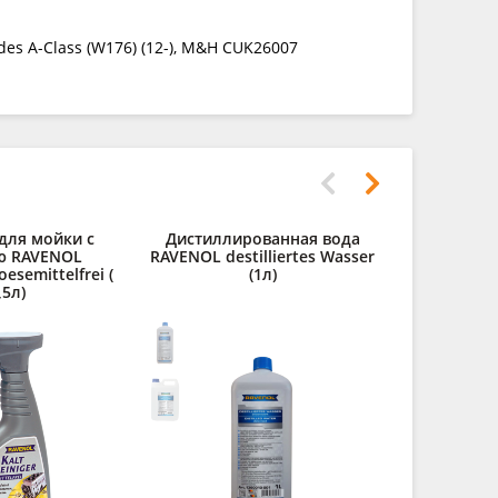
s A-Class (W176) (12-), M&H CUK26007
для мойки с
Дистиллированная вода
Средст
ю RAVENOL
RAVENOL destilliertes Wasser
двигат
oesemittelfrei (
(1л)
Kaltre
,5л)