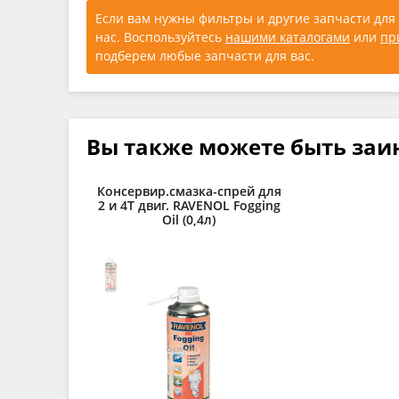
Если вам нужны фильтры и другие запчасти для 
нас. Воспользуйтесь
нашими каталогами
или
пр
подберем любые запчасти для вас.
Вы также можете быть заи
Консервир.смазка-спрей для
2 и 4Т двиг. RAVENOL Fogging
Oil (0,4л)