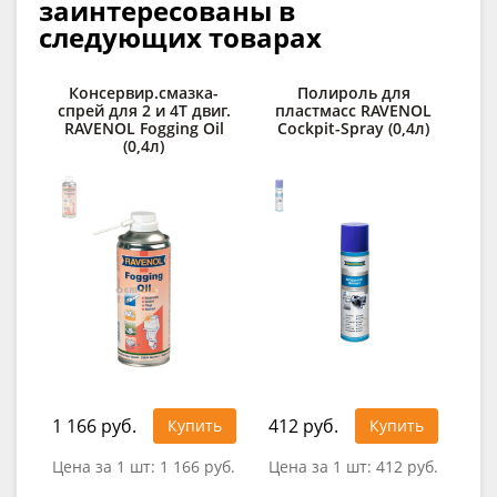
заинтересованы в
следующих товарах
Консервир.смазка-
Полироль для
спрей для 2 и 4Т двиг.
пластмасс RAVENOL
RAVENOL Fogging Oil
Cockpit-Spray (0,4л)
(0,4л)
1 166 руб.
412 руб.
Купить
Купить
0
Цена за 1 шт:
1 166 руб.
Цена за 1 шт:
412 руб.