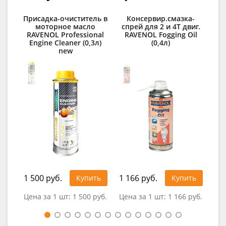
Присадка-очиститель в
Консервир.смазка-
О
моторное масло
спрей для 2 и 4Т двиг.
RAV
RAVENOL Professional
RAVENOL Fogging Oil
Engine Cleaner (0,3л)
(0,4л)
new
1 500 руб.
1 166 руб.
30
Купить
Купить
Цена за 1 шт:
1 500 руб.
Цена за 1 шт:
1 166 руб.
Цен