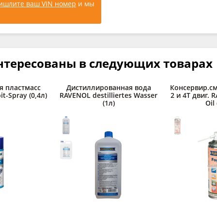
ишлите ваш VIN номер
и мы
нтересованы в следующих товарах
я пластмасс
Дистиллированная вода
Консервир.см
t-Spray (0,4л)
RAVENOL destilliertes Wasser
2 и 4Т двиг. 
(1л)
Oil 