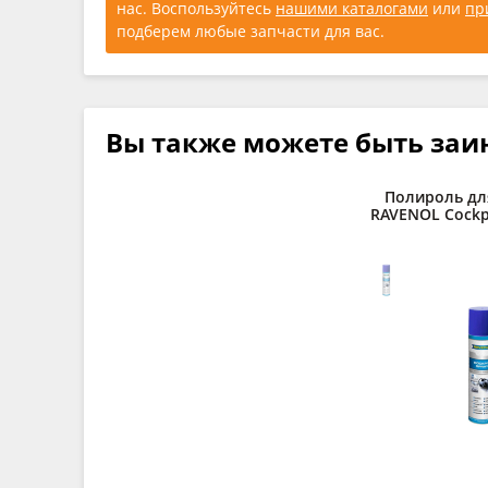
нас. Воспользуйтесь
нашими каталогами
или
пр
подберем любые запчасти для вас.
Вы также можете быть заи
Полироль дл
RAVENOL Cockpi