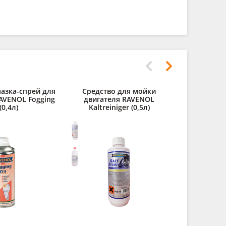
азка-спрей для
Средство для мойки
Очиститель
RAVENOL Fogging
двигателя RAVENOL
Glas
(0,4л)
Kaltreiniger (0,5л)