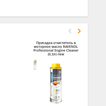
Присадка-очиститель в
Средств
моторное масло RAVENOL
щелоч
Professional Engine Cleaner
Kaltreiniger
(0,3л) new