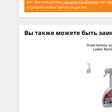
нас. Воспользуйтесь
нашими каталогами
или
пр
подберем любые запчасти для вас.
Вы также можете быть заи
Очиститель к
Leder Reini