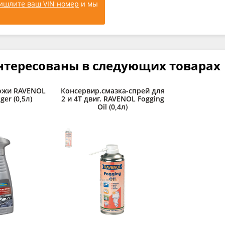
ишлите ваш VIN номер
и мы
нтересованы в следующих товарах
ожи RAVENOL
Консервир.смазка-спрей для
ger (0,5л)
2 и 4Т двиг. RAVENOL Fogging
Oil (0,4л)