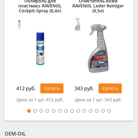
Полироль для
Очиститель кожи
Д
пластмасс RAVENOL
RAVENOL Leder Reiniger
Cockpit-Spray (0,4л)
(0,5л)
des
412 руб.
343 руб.
32
Купить
Купить
Цена за 1 шт:
412 руб.
Цена за 1 шт:
343 руб.
Цен
OEM-OIL