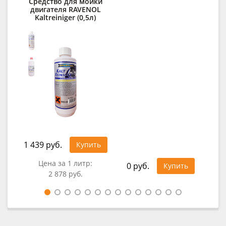
Средство для мойки
Д
двигателя RAVENOL
Kaltreiniger (0,5л)
des
1 439 руб.
Купить
32
Цена за 1 литр:
0 руб.
Купить
2 878 руб.
Цен