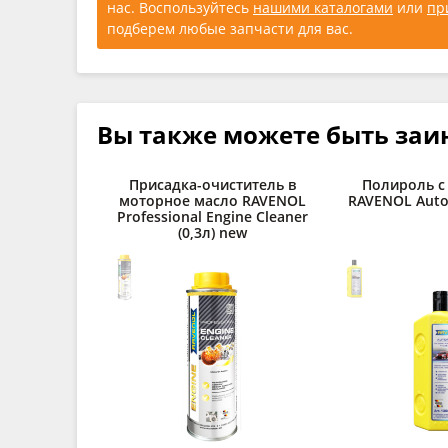
нас. Воспользуйтесь
нашими каталогами
или
пр
подберем любые запчасти для вас.
Вы также можете быть заи
Присадка-очиститель в
Полироль с
моторное масло RAVENOL
RAVENOL Autop
Professional Engine Cleaner
(0,3л) new