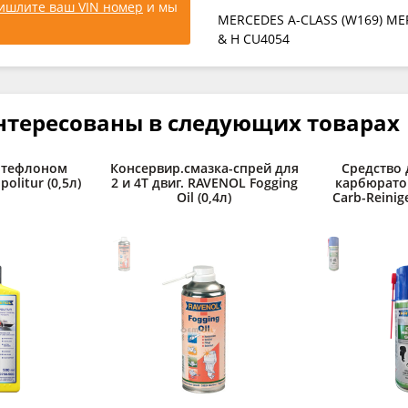
ишлите ваш VIN номер
и мы
MERCEDES A-CLASS (W169) ME
& H CU4054
нтересованы в следующих товарах
 тефлоном
Консервир.смазка-спрей для
Средство 
olitur (0,5л)
2 и 4Т двиг. RAVENOL Fogging
карбюрато
Oil (0,4л)
Carb-Reinige