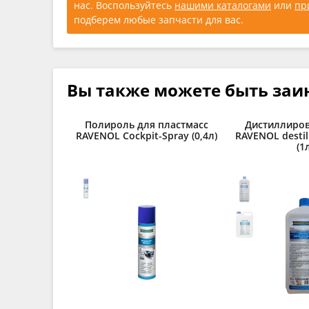
нас. Воспользуйтесь
нашими каталогами
или
пр
подберем любые запчасти для вас.
Вы также можете быть заи
Полироль для пластмасс
Дистиллиров
RAVENOL Cockpit-Spray (0,4л)
RAVENOL destil
(1