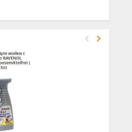
для мойки с
ю RAVENOL
oesemittelfrei (
,5л)