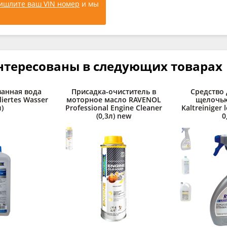
ишлите ваш VIN номер
и мы
нтересованы в следующих товарах
анная вода
Присадка-очиститель в
Средство 
liertes Wasser
моторное масло RAVENOL
щелочь
л)
Professional Engine Cleaner
Kaltreiniger l
(0,3л) new
0