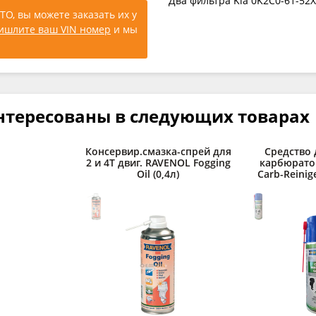
Два фильтра Kia 0K2C0-61-52X 
ТО, вы можете заказать их у
ишлите ваш VIN номер
и мы
нтересованы в следующих товарах
Консервир.смазка-спрей для
Средство 
2 и 4Т двиг. RAVENOL Fogging
карбюрато
Oil (0,4л)
Carb-Reinige