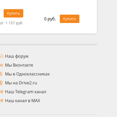
1 500 ру
Купить
0 руб.
Купить
шт:
1 157 руб.
Цена за 
Наш форум
Мы Вконтакте
Мы в Одноклассниках
Мы на Drive2.ru
Наш Telegram канал
Наш канал в MAX