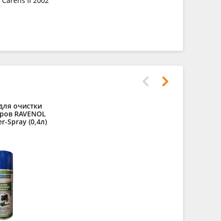
Carens II 2002
для очистки
Присадка
ров RAVENOL
моторное
r-Spray (0,4л)
Profession
(0