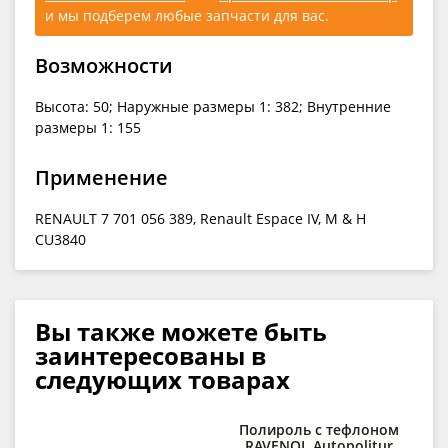
и мы подберем любые запчасти для вас.
Возможности
Высота: 50; Наружные размеры 1: 382; Внутренние
размеры 1: 155
Применение
RENAULT 7 701 056 389, Renault Espace IV, M & H
CU3840
Вы также можете быть
заинтересованы в
следующих товарах
Полироль с тефлоном
С
RAVENOL Autopolitur
д