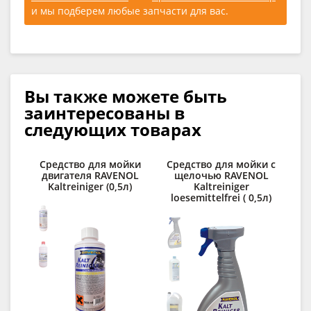
и мы подберем любые запчасти для вас.
Вы также можете быть
заинтересованы в
следующих товарах
Средство для мойки
Средство для мойки с
двигателя RAVENOL
щелочью RAVENOL
о
Kaltreiniger (0,5л)
Kaltreiniger
RA
loesemittelfrei ( 0,5л)