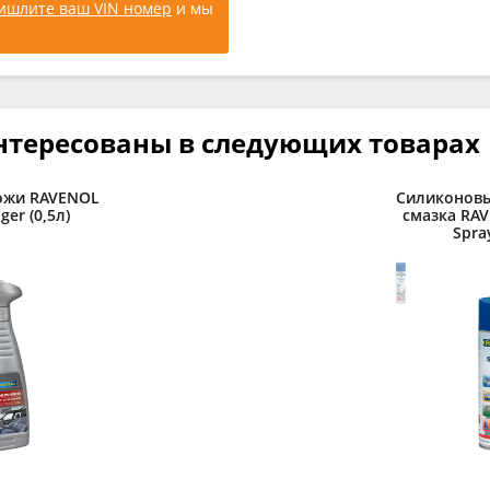
ишлите ваш VIN номер
и мы
нтересованы в следующих товарах
ожи RAVENOL
Силиконовы
ger (0,5л)
смазка RAV
Spray