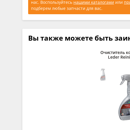
нас. Воспользуйтесь
нашими каталогами
или
пр
подберем любые запчасти для вас.
Вы также можете быть заи
Очиститель к
Leder Reini