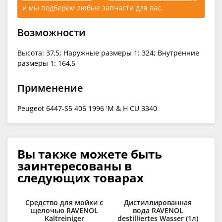
и мы подберем любые запчасти для вас.
Возможности
Высота: 37,5; Наружные размеры 1: 324; Внутренние
размеры 1: 164,5
Применение
Peugeot 6447-S5 406 1996 'M & H CU 3340
Вы также можете быть
заинтересованы в
следующих товарах
Средство для мойки с
Дистиллированная
щелочью RAVENOL
вода RAVENOL
RAV
Kaltreiniger
destilliertes Wasser (1л)