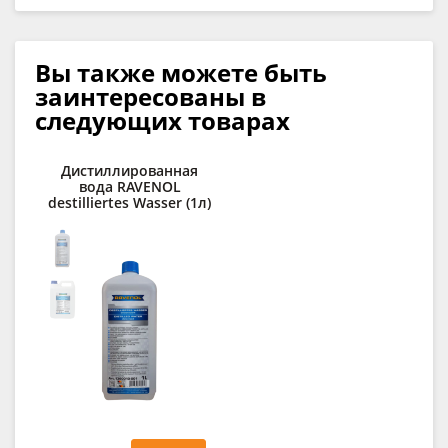
Вы также можете быть
заинтересованы в
следующих товарах
Дистиллированная
К
вода RAVENOL
сп
destilliertes Wasser (1л)
R