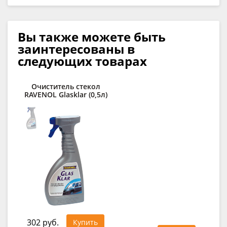
Вы также можете быть
заинтересованы в
следующих товарах
Очиститель стекол
К
RAVENOL Glasklar (0,5л)
сп
R
302 руб.
1 1
Купить