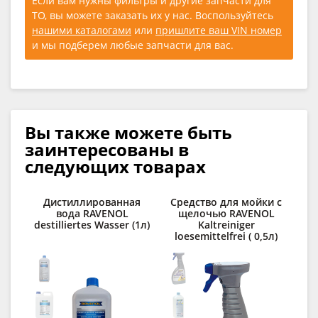
Если вам нужны фильтры и другие запчасти для
ТО, вы можете заказать их у нас. Воспользуйтесь
нашими каталогами
или
пришлите ваш VIN номер
и мы подберем любые запчасти для вас.
Вы также можете быть
заинтересованы в
следующих товарах
Дистиллированная
Средство для мойки с
вода RAVENOL
щелочью RAVENOL
п
destilliertes Wasser (1л)
Kaltreiniger
C
loesemittelfrei ( 0,5л)