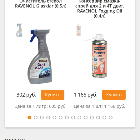
Очиститель стекол
Консервир.смазка-
Д
RAVENOL Glasklar (0,5л)
спрей для 2 и 4Т двиг.
RAVENOL Fogging Oil
des
(0,4л)
302 руб.
1 166 руб.
32
Купить
Купить
Цена за 1 литр:
605 руб.
Цена за 1 шт:
1 166 руб.
Цен