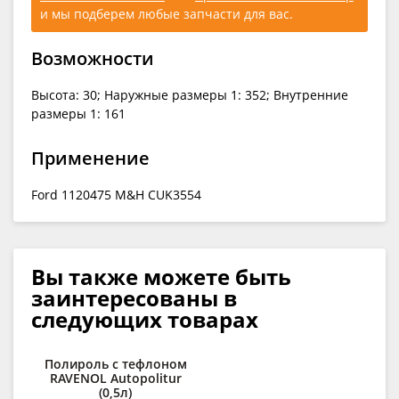
и мы подберем любые запчасти для вас.
Возможности
Высота: 30; Наружные размеры 1: 352; Внутренние
размеры 1: 161
Применение
Ford 1120475 M&H CUK3554
Вы также можете быть
заинтересованы в
следующих товарах
Полироль с тефлоном
RAVENOL Autopolitur
п
(0,5л)
C