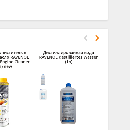
очиститель в
Дистиллированная вода
асло RAVENOL
RAVENOL destilliertes Wasser
 Engine Cleaner
(1л)
л) new