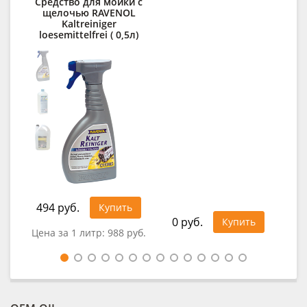
Средство для мойки с
Д
щелочью RAVENOL
Kaltreiniger
des
loesemittelfrei ( 0,5л)
494 руб.
32
Купить
0 руб.
Купить
Цена за 1 литр:
988 руб.
Цен