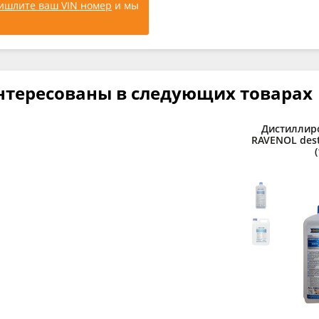
ишлите ваш VIN номер
и мы
нтересованы в следующих товарах
Дистиллир
RAVENOL desti
(