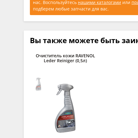
нас. Воспользуйтесь
нашими каталогами
или
пр
подберем любые запчасти для вас.
Вы также можете быть заи
Очиститель кожи RAVENOL
Leder Reiniger (0,5л)