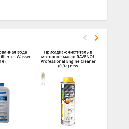
ованная вода
Присадка-очиститель в
Полирол
lliertes Wasser
моторное масло RAVENOL
RAVENOL Au
1л)
Professional Engine Cleaner
(0,3л) new