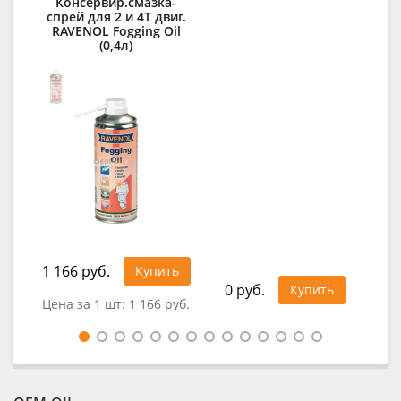
Консервир.смазка-
спрей для 2 и 4Т двиг.
о
RAVENOL Fogging Oil
RA
(0,4л)
1 166 руб.
92
Купить
0 руб.
Купить
Цена за 1 шт:
1 166 руб.
Це