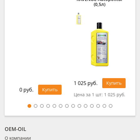
(0,5л)
1 025 руб.
0
Купить
0 руб.
Купить
Цена за 1 шт:
1 025 руб.
Це
OEM-OIL
О компании